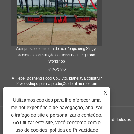
A empresa de estrutura de aço Yongcheng Xingye
Por que a 
acelerou a construção do Hebei Bosheng Food
Workshop
2025/07/28
do
A cas
economizador
A Hebei Bosheng Food Co., Ltd, planejava construir
ão
dobrado para 
2 workshops para a produção de alimentos em
es
Quando n
saúde com capacidade de 4000 toneladas por ano.
X
lo
rapidamente a
A forma estrutural dos edifícios da fábrica adota
do espaço, d
Utilizamos cookies para lhe oferecer uma
uma estrutura de aço de vários andares.
melhor experiência de navegação, analisar
o tráfego do site e personalizar o conteúdo.
Copyright © 2025 Beijing Yongcheng Xingye Steel Struction Co., Ltd. Todos os
Ao utilizar este site, você concorda com o
uso de cookies.
política de Privacidade
direitos reservados.